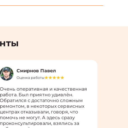
енты
Смирнов Павел
Оценка работы
О
Очень оперативная и качественная
Работу 
работа. Был приятно удивлён.
вопросы
Обратился с достаточно сложным
такие п
ремонтом, в некоторых сервисных
только 
центрах отказывали, говоря, что
информ
помочь не могут. А здесь сразу
оставит
проконсультировали, взялись за
здорово