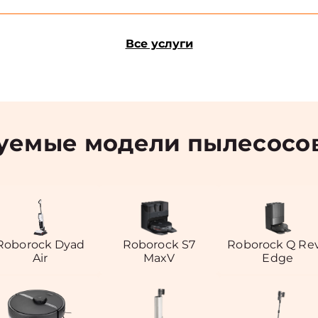
Все услуги
уемые модели пылесосов
Roborock Dyad
Roborock S7
Roborock Q Re
Air
MaxV
Edge