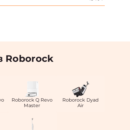
 Roborock
vo
Roborock Q Revo
Roborock Dyad
Master
Air