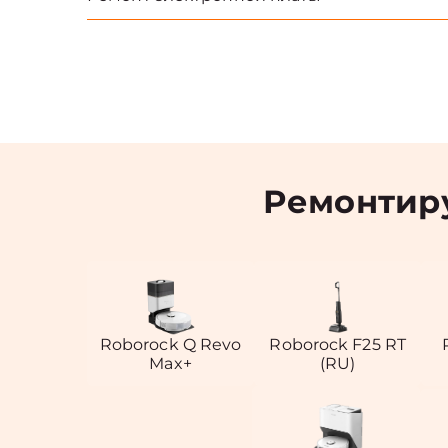
Ремонтир
Roborock Q Revo
Roborock F25 RT
Max+
(RU)