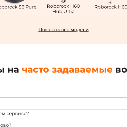
Roborock H60
oborock S6 Pure
Roborock H6
Hub Ultra
Показать все модели
ы на
часто задаваемые
во
ем сервисе?
тово?