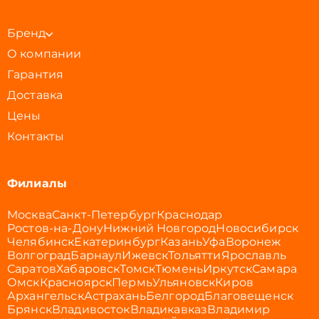
Бренд
О компании
Гарантия
Доставка
Цены
Контакты
Филиалы
Москва
Санкт-Петербург
Краснодар
Ростов-на-Дону
Нижний Новгород
Новосибирск
Челябинск
Екатеринбург
Казань
Уфа
Воронеж
Волгоград
Барнаул
Ижевск
Тольятти
Ярославль
Саратов
Хабаровск
Томск
Тюмень
Иркутск
Самара
Омск
Красноярск
Пермь
Ульяновск
Киров
Архангельск
Астрахань
Белгород
Благовещенск
Брянск
Владивосток
Владикавказ
Владимир