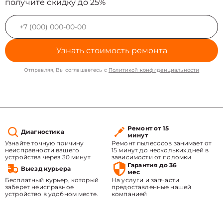
получите скидку до 25%
Узнать стоимость ремонта
Отправляя, Вы соглашаетесь с
Политикой конфиденциальности
Ремонт от 15
Диагностика
минут
Узнайте точную причину
Ремонт пылесосов занимает от
неисправности вашего
15 минут до нескольких дней в
устройства через 30 минут
зависимости от поломки
Гарантия до 36
Выезд курьера
мес
Бесплатный курьер, который
На услуги и запчасти
заберет неисправное
предоставленные нашей
устройство в удобном месте.
компанией