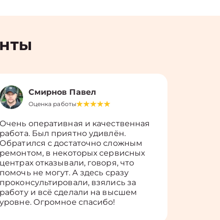
енты
Смирнов Павел
Оценка работы
О
Очень оперативная и качественная
Работу 
работа. Был приятно удивлён.
вопросы
Обратился с достаточно сложным
такие п
ремонтом, в некоторых сервисных
только 
центрах отказывали, говоря, что
информ
помочь не могут. А здесь сразу
оставит
проконсультировали, взялись за
здорово
работу и всё сделали на высшем
уровне. Огромное спасибо!