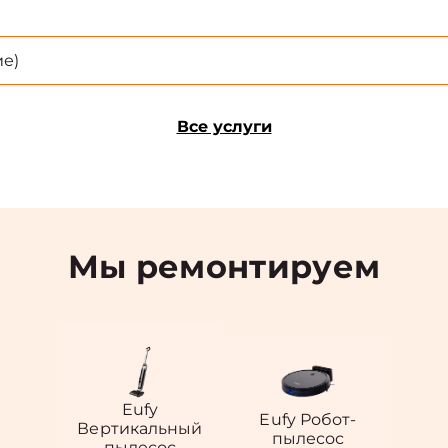
е)
Все услуги
Мы ремонтируем
Eufy
Eufy Робот-
Вертикальный
пылесос
пылесос