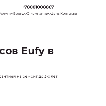
+78001008867
Услуги
Бренд
О компании
Цены
Контакты
ов Eufy в
арантией на ремонт до 3-х лет