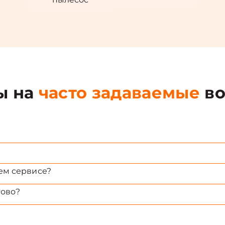
ы на
часто задаваемые
во
ем сервисе?
тово?