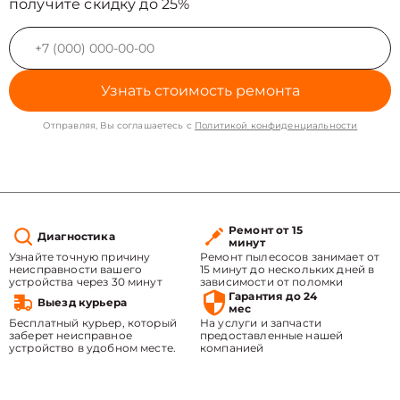
получите скидку до 25%
Узнать стоимость ремонта
Отправляя, Вы соглашаетесь с
Политикой конфиденциальности
Ремонт от 15
Диагностика
минут
Узнайте точную причину
Ремонт пылесосов занимает от
неисправности вашего
15 минут до нескольких дней в
устройства через 30 минут
зависимости от поломки
Гарантия до 24
Выезд курьера
мес
Бесплатный курьер, который
На услуги и запчасти
заберет неисправное
предоставленные нашей
устройство в удобном месте.
компанией