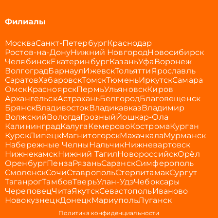
Филиалы
Москва
Санкт-Петербург
Краснодар
Ростов-на-Дону
Нижний Новгород
Новосибирск
Челябинск
Екатеринбург
Казань
Уфа
Воронеж
Волгоград
Барнаул
Ижевск
Тольятти
Ярославль
Саратов
Хабаровск
Томск
Тюмень
Иркутск
Самара
Омск
Красноярск
Пермь
Ульяновск
Киров
Архангельск
Астрахань
Белгород
Благовещенск
Брянск
Владивосток
Владикавказ
Владимир
Волжский
Вологда
Грозный
Йошкар-Ола
Калининград
Калуга
Кемерово
Кострома
Курган
Курск
Липецк
Магнитогорск
Махачкала
Мурманск
Набережные Челны
Нальчик
Нижневартовск
Нижнекамск
Нижний Тагил
Новороссийск
Орёл
Оренбург
Пенза
Рязань
Саранск
Симферополь
Смоленск
Сочи
Ставрополь
Стерлитамак
Сургут
Таганрог
Тамбов
Тверь
Улан-Удэ
Чебоксары
Череповец
Чита
Якутск
Севастополь
Иваново
Новокузнецк
Донецк
Мариуполь
Луганск
Политика конфиденциальности