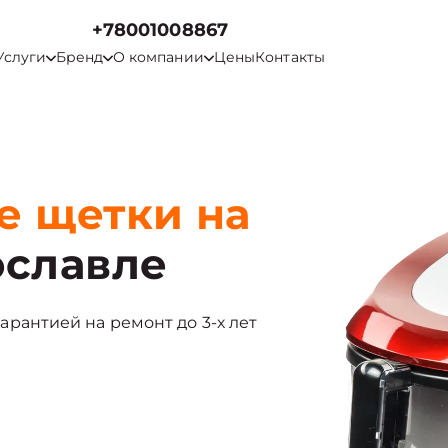
+78001008867
Услуги
Бренд
О компании
Цены
Контакты
е щетки на
ославле
 гарантией на ремонт до 3-х лет