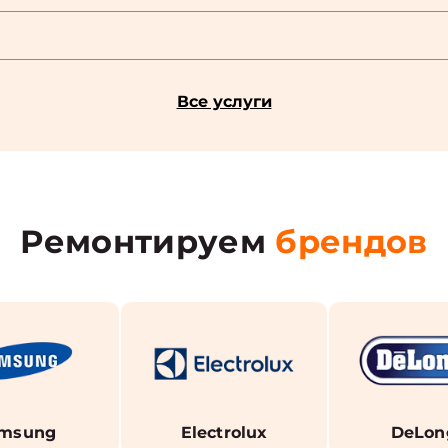
Все услуги
Ремонтируем
брендов
msung
Electrolux
DeLon