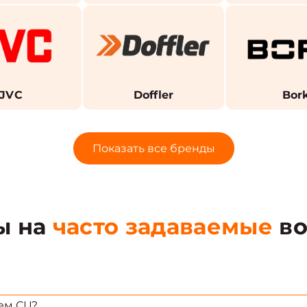
JVC
Doffler
Bor
Показать все бренды
ы на
часто задаваемые
во
ем СЦ?