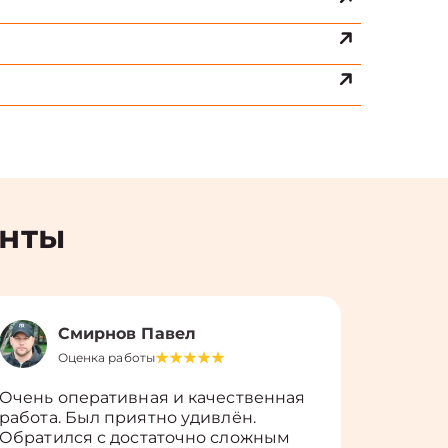
енты
Смирнов Павел
Оценка работы
О
Очень оперативная и качественная
Работу 
работа. Был приятно удивлён.
вопросы
Обратился с достаточно сложным
такие п