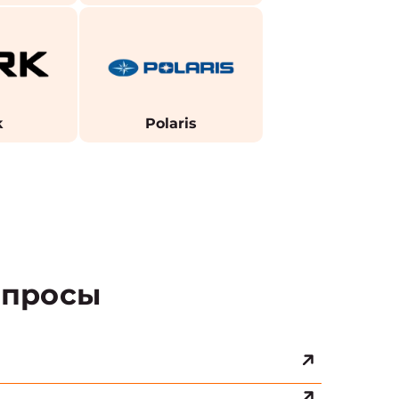
k
Polaris
просы