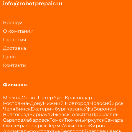
info@robotprepair.ru
Бренд
О компании
Гарантия
Доставка
Цены
Контакты
Филиалы
Москва
Санкт-Петербург
Краснодар
Ростов-на-Дону
Нижний Новгород
Новосибирск
Челябинск
Екатеринбург
Казань
Уфа
Воронеж
Волгоград
Барнаул
Ижевск
Тольятти
Ярославль
Саратов
Хабаровск
Томск
Тюмень
Иркутск
Самара
Омск
Красноярск
Пермь
Ульяновск
Киров
Архангельск
Астрахань
Белгород
Благовещенск