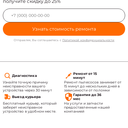
получите скидку до 25%
Узнать стоимость ремонта
Отправляя, Вы соглашаетесь с
Политикой конфиденциальности
Ремонт от 15
Диагностика
минут
Узнайте точную причину
Ремонт пылесосов занимает от
неисправности вашего
15 минут до нескольких дней в
устройства через 30 минут
зависимости от поломки
Гарантия до 36
Выезд курьера
мес
Бесплатный курьер, который
На услуги и запчасти
заберет неисправное
предоставленные нашей
устройство в удобном месте.
компанией