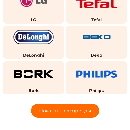
LG
Tefal
DeLonghi
Beko
Bork
Philips
Показать все бренды