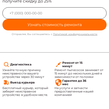
получите скидку до 25%
Узнать стоимость ремонта
Отправляя, Вы соглашаетесь с
Политикой конфиденциальности
Ремонт от 15
Диагностика
минут
Узнайте точную причину
Ремонт пылесосов занимает от
неисправности вашего
15 минут до нескольких дней в
устройства через 30 минут
зависимости от поломки
Гарантия до 36
Выезд курьера
мес
Бесплатный курьер, который
На услуги и запчасти
заберет неисправное
предоставленные нашей
устройство в удобном месте.
компанией