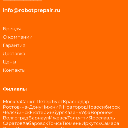
info@robotprepair.ru
Бренд
О компании
Гарантия
Доставка
Цены
Контакты
Филиалы
Москва
Санкт-Петербург
Краснодар
Ростов-на-Дону
Нижний Новгород
Новосибирск
Челябинск
Екатеринбург
Казань
Уфа
Воронеж
Волгоград
Барнаул
Ижевск
Тольятти
Ярославль
Саратов
Хабаровск
Томск
Тюмень
Иркутск
Самара