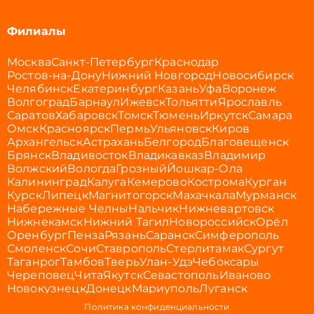
Филиалы
Москва
Санкт-Петербург
Краснодар
Ростов-на-Дону
Нижний Новгород
Новосибирск
Челябинск
Екатеринбург
Казань
Уфа
Воронеж
Волгоград
Барнаул
Ижевск
Тольятти
Ярославль
Саратов
Хабаровск
Томск
Тюмень
Иркутск
Самара
Омск
Красноярск
Пермь
Ульяновск
Киров
Архангельск
Астрахань
Белгород
Благовещенск
Брянск
Владивосток
Владикавказ
Владимир
Волжский
Вологда
Грозный
Йошкар-Ола
Калининград
Калуга
Кемерово
Кострома
Курган
Курск
Липецк
Магнитогорск
Махачкала
Мурманск
Набережные Челны
Нальчик
Нижневартовск
Нижнекамск
Нижний Тагил
Новороссийск
Орёл
Оренбург
Пенза
Рязань
Саранск
Симферополь
Смоленск
Сочи
Ставрополь
Стерлитамак
Сургут
Таганрог
Тамбов
Тверь
Улан-Удэ
Чебоксары
Череповец
Чита
Якутск
Севастополь
Иваново
Новокузнецк
Донецк
Мариуполь
Луганск
Политика конфиденциальности