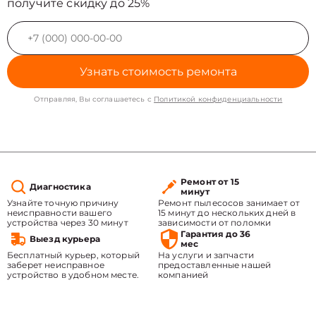
получите скидку до 25%
Узнать стоимость ремонта
Отправляя, Вы соглашаетесь с
Политикой конфиденциальности
Ремонт от 15
Диагностика
минут
Узнайте точную причину
Ремонт пылесосов занимает от
неисправности вашего
15 минут до нескольких дней в
устройства через 30 минут
зависимости от поломки
Гарантия до 36
Выезд курьера
мес
Бесплатный курьер, который
На услуги и запчасти
заберет неисправное
предоставленные нашей
устройство в удобном месте.
компанией