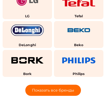
LG
Tefal
DeLonghi
Beko
Bork
Philips
Показать все бренды