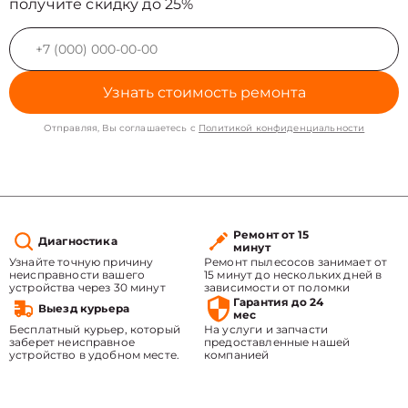
получите скидку до 25%
Узнать стоимость ремонта
Отправляя, Вы соглашаетесь с
Политикой конфиденциальности
Ремонт от 15
Диагностика
минут
Узнайте точную причину
Ремонт пылесосов занимает от
неисправности вашего
15 минут до нескольких дней в
устройства через 30 минут
зависимости от поломки
Гарантия до 24
Выезд курьера
мес
Бесплатный курьер, который
На услуги и запчасти
заберет неисправное
предоставленные нашей
устройство в удобном месте.
компанией