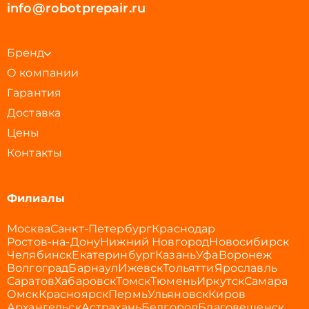
info@robotprepair.ru
Бренд
О компании
Гарантия
Доставка
Цены
Контакты
Филиалы
Москва
Санкт-Петербург
Краснодар
Ростов-на-Дону
Нижний Новгород
Новосибирск
Челябинск
Екатеринбург
Казань
Уфа
Воронеж
Волгоград
Барнаул
Ижевск
Тольятти
Ярославль
Саратов
Хабаровск
Томск
Тюмень
Иркутск
Самара
Омск
Красноярск
Пермь
Ульяновск
Киров
Архангельск
Астрахань
Белгород
Благовещенск