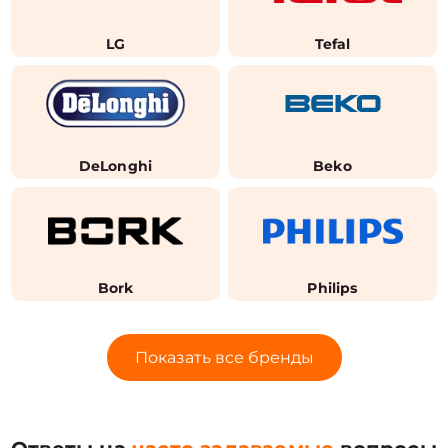
LG
Tefal
DeLonghi
Beko
Bork
Philips
Показать все бренды